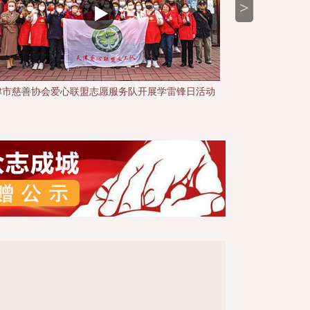
>
天津禅奕公益基金
丁一助学基金
老兵爱心基金
刘阳慈善基金
美志愿红 奋进新征程”慈善表彰会暨张鹤和她的朋友
“最美志愿红 奋
们公益汇演-3