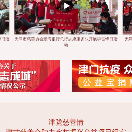
锋日活
天津市慈善协会爱心联盟志愿服务队开展学雷锋日活动
“最
津陇慈善情