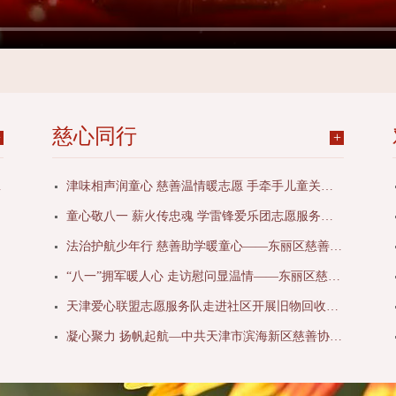
慈心同行
+
+
善助学活动启动
津味相声润童心 慈善温情暖志愿 手牵手儿童关爱服务队开展暖心公益观演活动
童心敬八一 薪火传忠魂 学雷锋爱乐团志愿服务队等单位开展青少年拥军主题实践活动
法治护航少年行 慈善助学暖童心——东丽区慈善协会开展公益帮扶 主题活动
“八一”拥军暖人心 走访慰问显温情——东丽区慈善协会开展走访慰问活动
天津爱心联盟志愿服务队走进社区开展旧物回收创意改造志愿活动
凝心聚力 扬帆起航—中共天津市滨海新区慈善协会支部召开第一次党员大会