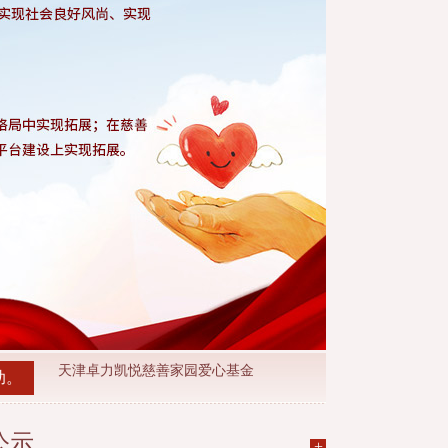
老兵爱心基金
刘阳慈善基金
姜先生慈善基金
恩浦慈善助学基金
子尧爱心基金
益方教育学堂爱心基金
天津卓力凯悦慈善家园爱心基金
徐梓骞救助基金
助。
墙上的餐桌-王燕清
董伟阳光基金
公示
善励基金Scharitly Fund
+